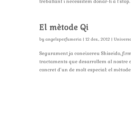
treballant i necessitem donar-li a l’stop
El mètode Qi
by
angelsperfumeria
|
12 des., 2012
|
Univers
Segurament ja coneixereu Shiseido, fir
tractaments que desarrollem al nostre 
concret d’un de molt especial: el mètode Q