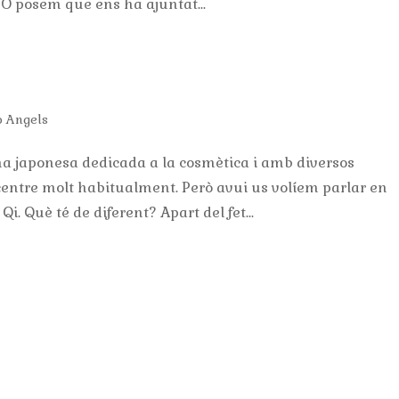
. O posem que ens ha ajuntat...
o Angels
ma japonesa dedicada a la cosmètica i amb diversos
centre molt habitualment. Però avui us volíem parlar en
i. Què té de diferent? Apart del fet...