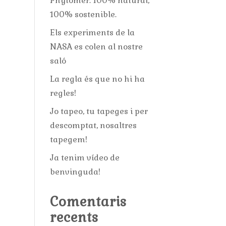
Phytomer: 100% natural,
100% sostenible.
Els experiments de la
NASA es colen al nostre
saló
La regla és que no hi ha
regles!
Jo tapeo, tu tapeges i per
descomptat, nosaltres
tapegem!
Ja tenim vídeo de
benvinguda!
Comentaris
recents