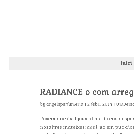
Inici
RADIANCE o com arregl
by
angelsperfumeria
|
2 febr., 2014
|
Univers
Posem que és dijous al matí i ens despe
nosaltres mateixes: avui, no em puc aix