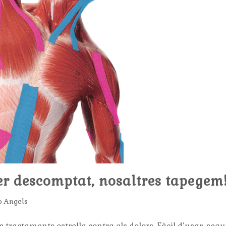
per descomptat, nosaltres tapegem
o Angels
tractaments estrella contra els dolors. Fàcil d’usar, segu