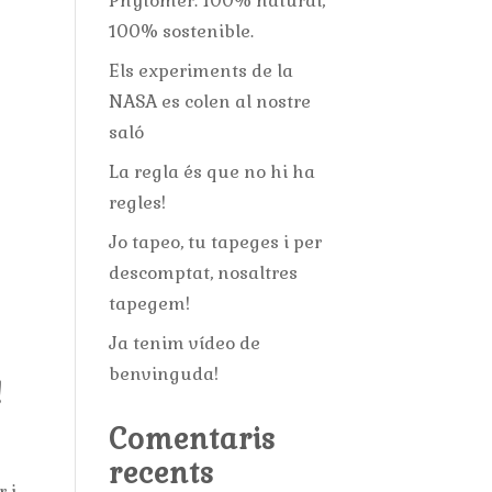
Phytomer: 100% natural,
100% sostenible.
Els experiments de la
NASA es colen al nostre
saló
La regla és que no hi ha
regles!
Jo tapeo, tu tapeges i per
descomptat, nosaltres
tapegem!
Ja tenim vídeo de
benvinguda!
!
Comentaris
recents
r i