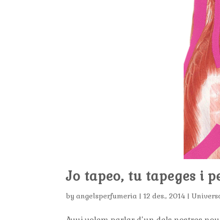
Jo tapeo, tu tapeges i 
by
angelsperfumeria
|
12 des., 2014
|
Univers
Avui volem parlar d’un dels nostres nous 