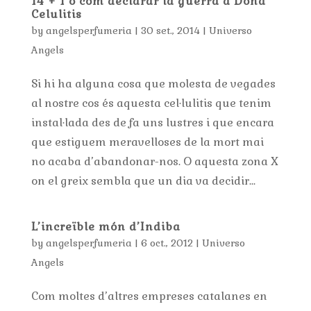
14 + 1 o com declarar la guerra a Doña
Celulitis
by
angelsperfumeria
|
30 set., 2014
|
Universo
Angels
Si hi ha alguna cosa que molesta de vegades
al nostre cos és aquesta cel·lulitis que tenim
instal·lada des de fa uns lustres i que encara
que estiguem meravelloses de la mort mai
no acaba d’abandonar-nos. O aquesta zona X
on el greix sembla que un dia va decidir...
L’increïble món d’Indiba
by
angelsperfumeria
|
6 oct., 2012
|
Universo
Angels
Com moltes d’altres empreses catalanes en