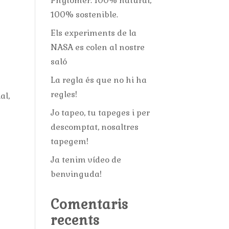
Phytomer: 100% natural,
100% sostenible.
Els experiments de la
NASA es colen al nostre
saló
La regla és que no hi ha
regles!
al,
Jo tapeo, tu tapeges i per
descomptat, nosaltres
tapegem!
Ja tenim vídeo de
benvinguda!
Comentaris
recents