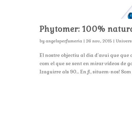
Phytomer: 100% natura
by
angelsperfumeria
|
26 nov., 2015
|
Univers
El nostre objectiu al dia d’avui que que
com el que se sent en mirar vídeos de g
Izaguirre als 90… En fi, situem-nos! Som a