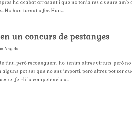
rés ha acabat arrasant i que no tenia res a veure amb a
… Ho han tornat a fer. Han...
 en un concurs de pestanyes
so Angels
e tint…però reconeguem-ho: tenim altres virtuts, però no
a alguns pot ser que no ens importi, però altres pot ser qu
ecret fer-li la competència a...