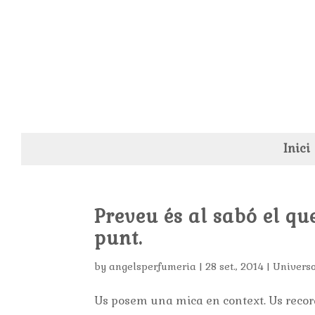
Inici
Preveu és al sabó el qu
punt.
by
angelsperfumeria
|
28 set., 2014
|
Univers
Us posem una mica en context. Us record