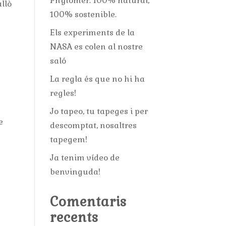
Phytomer: 100% natural,
llò
100% sostenible.
Els experiments de la
NASA es colen al nostre
saló
La regla és que no hi ha
regles!
Jo tapeo, tu tapeges i per
e
descomptat, nosaltres
tapegem!
Ja tenim vídeo de
benvinguda!
Comentaris
recents