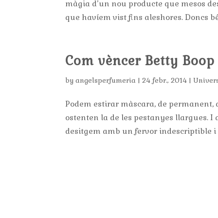
màgia d’un nou producte que mesos desp
que havíem vist fins aleshores. Doncs bé
Com vèncer Betty Boop
by
angelsperfumeria
|
24 febr., 2014
|
Univer
Podem estirar màscara, de permanent, d
ostenten la de les pestanyes llargues. I 
desitgem amb un fervor indescriptible i s