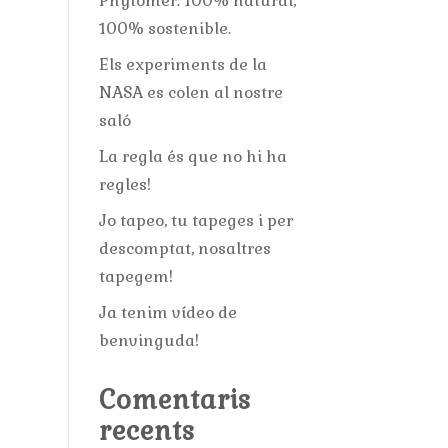
Phytomer: 100% natural,
100% sostenible.
Els experiments de la
NASA es colen al nostre
saló
La regla és que no hi ha
regles!
Jo tapeo, tu tapeges i per
descomptat, nosaltres
tapegem!
Ja tenim vídeo de
benvinguda!
Comentaris
recents