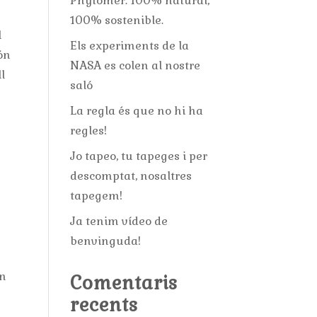
Phytomer: 100% natural,
100% sostenible.
l
Els experiments de la
són
NASA es colen al nostre
l
saló
La regla és que no hi ha
regles!
Jo tapeo, tu tapeges i per
descomptat, nosaltres
tapegem!
Ja tenim vídeo de
benvinguda!
un
Comentaris
recents