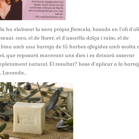
 ha elaborat la seva pròpia fórmula, basada en l’oli d’ol
sat. coco, el de llorer, el d’ametlla dolça i raïm, el de
ombina amb una barreja de 15 herbes afegides amb molta 
bó, que reposarà macerant uns dies i es deixarà assecar
letament natural. El resultat? base d’aplicar a la barre
la, Lavanda…