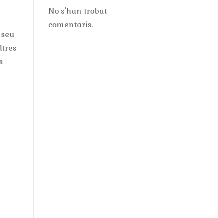
No s'han trobat
comentaris.
l seu
ltres
s