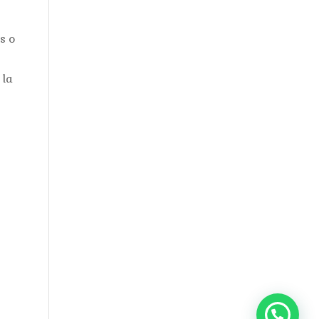
s o
 la