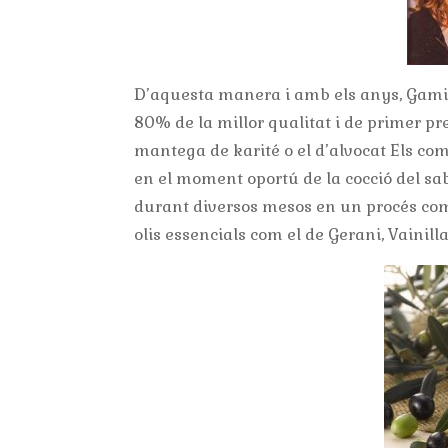
D’aquesta manera i amb els anys, Gamila
80% de la millor qualitat i de primer prem
mantega de karité o el d’alvocat Els c
en el moment oportú de la cocció del sa
durant diversos mesos en un procés comp
olis essencials com el de Gerani, Vainil