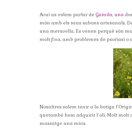
Avui us volem parlar de
Gamila, una
don
món amb els seus sabons artesanals. Des 
una meravella. Es venen perquè són mol
molt fina, amb problemes de psoriasi o
Nosaltres solem tenir a la botiga l’Origin
que
també hem adquirit l´oli. Molt molt 
massatge una mica.